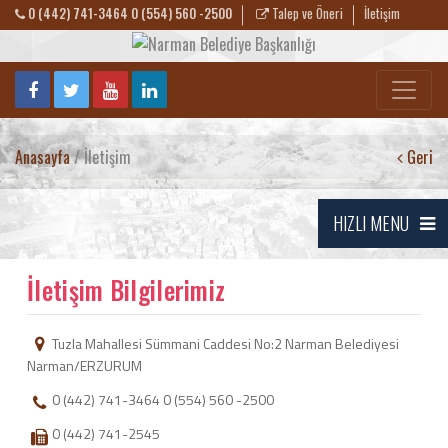
0 (442) 741-3464 0 (554) 560 -2500
Talep ve Öneri
İletişim
Anasayfa
/ İletişim
Geri
HIZLI MENU
İletişim Bilgilerimiz
Tuzla Mahallesi Sümmani Caddesi No:2 Narman Belediyesi
Narman/ERZURUM
0 (442) 741-3464 0 (554) 560 -2500
0 (442) 741-2545