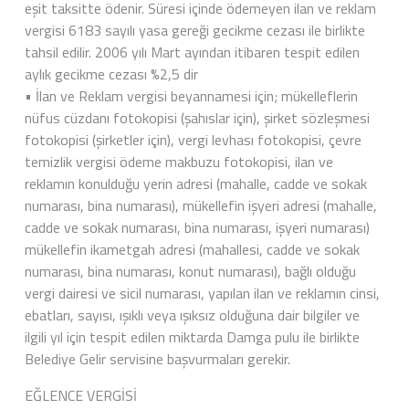
eşit taksitte ödenir. Süresi içinde ödemeyen ilan ve reklam
vergisi 6183 sayılı yasa gereği gecikme cezası ile birlikte
tahsil edilir. 2006 yılı Mart ayından itibaren tespit edilen
aylık gecikme cezası %2,5 dir
• İlan ve Reklam vergisi beyannamesi için; mükelleflerin
nüfus cüzdanı fotokopisi (şahıslar için), şirket sözleşmesi
fotokopisi (şirketler için), vergi levhası fotokopisi, çevre
temizlik vergisi ödeme makbuzu fotokopisi, ilan ve
reklamın konulduğu yerin adresi (mahalle, cadde ve sokak
numarası, bina numarası), mükellefin işyeri adresi (mahalle,
cadde ve sokak numarası, bina numarası, işyeri numarası)
mükellefin ikametgah adresi (mahallesi, cadde ve sokak
numarası, bina numarası, konut numarası), bağlı olduğu
vergi dairesi ve sicil numarası, yapılan ilan ve reklamın cinsi,
ebatları, sayısı, ışıklı veya ışıksız olduğuna dair bilgiler ve
ilgili yıl için tespit edilen miktarda Damga pulu ile birlikte
Belediye Gelir servisine başvurmaları gerekir.
EĞLENCE VERGİSİ