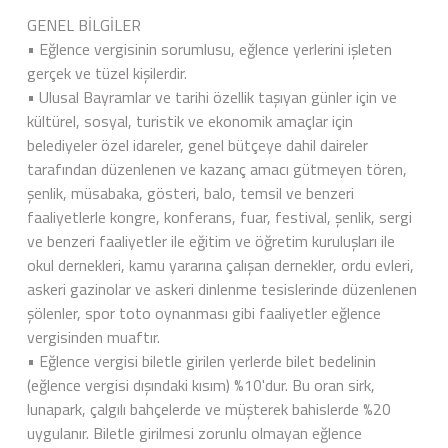
GENEL BİLGİLER
• Eğlence vergisinin sorumlusu, eğlence yerlerini işleten
gerçek ve tüzel kişilerdir.
• Ulusal Bayramlar ve tarihi özellik taşıyan günler için ve
kültürel, sosyal, turistik ve ekonomik amaçlar için
belediyeler özel idareler, genel bütçeye dahil daireler
tarafından düzenlenen ve kazanç amacı gütmeyen tören,
şenlik, müsabaka, gösteri, balo, temsil ve benzeri
faaliyetlerle kongre, konferans, fuar, festival, şenlik, sergi
ve benzeri faaliyetler ile eğitim ve öğretim kuruluşları ile
okul dernekleri, kamu yararına çalışan dernekler, ordu evleri,
askeri gazinolar ve askeri dinlenme tesislerinde düzenlenen
şölenler, spor toto oynanması gibi faaliyetler eğlence
vergisinden muaftır.
• Eğlence vergisi biletle girilen yerlerde bilet bedelinin
(eğlence vergisi dışındaki kısım) %10'dur. Bu oran sirk,
lunapark, çalgılı bahçelerde ve müşterek bahislerde %20
uygulanır. Biletle girilmesi zorunlu olmayan eğlence