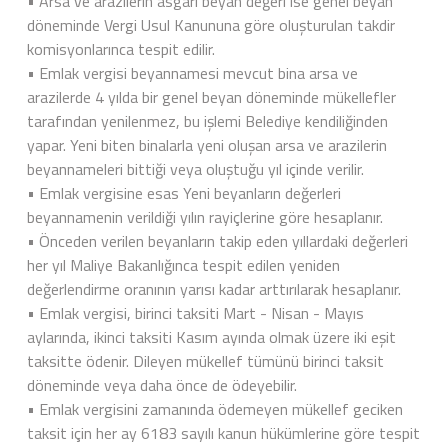
• Arsa ve arazilerin asgari beyan değeri ise genel beyan
döneminde Vergi Usul Kanununa göre oluşturulan takdir
komisyonlarınca tespit edilir.
• Emlak vergisi beyannamesi mevcut bina arsa ve
arazilerde 4 yılda bir genel beyan döneminde mükellefler
tarafından yenilenmez, bu işlemi Belediye kendiliğinden
yapar. Yeni biten binalarla yeni oluşan arsa ve arazilerin
beyannameleri bittiği veya oluştuğu yıl içinde verilir.
• Emlak vergisine esas Yeni beyanların değerleri
beyannamenin verildiği yılın rayiçlerine göre hesaplanır.
• Önceden verilen beyanların takip eden yıllardaki değerleri
her yıl Maliye Bakanlığınca tespit edilen yeniden
değerlendirme oranının yarısı kadar arttırılarak hesaplanır.
• Emlak vergisi, birinci taksiti Mart - Nisan - Mayıs
aylarında, ikinci taksiti Kasım ayında olmak üzere iki eşit
taksitte ödenir. Dileyen mükellef tümünü birinci taksit
döneminde veya daha önce de ödeyebilir.
• Emlak vergisini zamanında ödemeyen mükellef geciken
taksit için her ay 6183 sayılı kanun hükümlerine göre tespit