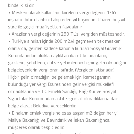
binde iki'si dir.
• Mesken olarak kullanılan dairelerin vergi değerini 1/4'ü
inşaatın bitim tarihini takip eden yıl başından itibaren beş yıl
süre ile geçici muafiyetten faydalanır.
• Arazilerin vergi değerinin 250 TL'si vergiden müstesnadır.
• Türkiye sınırları içinde 200 m2.yi geçmeyen tek meskeni
olanlarda, gelirleri sadece kanunla kurulan Sosyal Güvenlik
Kurumlarından aldıkları aylıktan ibaret bulunanların,
gazilerin, şehitlerin, dul ve yetimlerinin hiçbir geliri olmadığını
belgeleyenlerin vergi oranı sıfırdır. (Vergiden istisnadır.)
Hiçbir geliri olmadığını belgelemek için ikametgahının
bulunduğu yer Vergi Dairesinden gelir vergisi mükellefi
olmadıklarına ve T.C Emekli Sandığı, Bağ-Kur ve Sosyal
Sigortalar Kurumundan aktif sigortalı olmadıklarına dair
belge alarak Belediye vereceklerdir.
• Binaların emlak vergisine esas asgari m2 değeri her yıl
Maliye Bakanlığı ve Bayındırlık ve İskan Bakanlığınca
müşterek olarak tespit edilir.