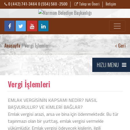
0 (442) 741-3464 0 (554) 560 -2500
Talep ve Öneri
İletişim
Anasayfa
/ Vergi İşlemleri
Geri
HIZLI MENU
Vergi İşlemleri
EMLAK VERGİSİNİN KAPSAMI NEDİR? NASIL
BAŞVURULUR? VE KİMLERİ BAĞLAR?
Emlak vergisi arazi, arsa ve bina için ödenmektedir. Bu tür
taşınmazı olan bir yurttaş, emlak vergisi vermekle
yükümlüdür. Emlak vergisi ödeyecek kişilerin, ilgili