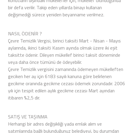
konutların dışındaki mükellefler için, mükellef olunduğunda
bir defa verilir. Takip eden yıllarda binayı kullanan
değişmediği sürece yeniden beyanname verilmez.
NASIL ÖDENİR ?
Çevre Temizlik Vergisi, birinci taksiti Mart - Nisan - Mayıs
aylarında, ikinci taksiti Kasım ayında olmak üzere iki eşit
taksitte ödenir. Dileyen mükellef birinci taksit döneminde
veya daha önce tümünü de ödeyebilir.
Çevre Temizlik vergisini zamanında ödemeyen mükelleften
geciken her ay için 6183 sayılı kanuna göre belirlenen
gecikme oranında gecikme cezası ödemek zorundadır. 2006
yılı için tespit edilen aylık gecikme cezası Mart ayından
itibaren %2,5 dir.
SATIŞ VE TAŞINMA
Herhangi bir adres değişikliği yada emlak alım ve
satımlarında bağlı bulunduğunuz belediyeyi, bu durumdan