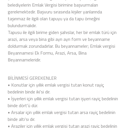
belediyelerin Emlak Vergisi birimine başvurmaları
gerekmektedir. Başvuru sırasında kişiler yanlarında
taşınmaz ile ilgili olan tapuyu ya da tapu örneğini
bulundurmalıdır.
Tapusu ile ilgili birime giden şahıslar, her bir emlak türü için
arazi, arsa veya bina gibi ayrı ayrı form ve beyanname
doldurmak zorundadırlar. Bu beyannameler; Emlak vergisi
Beyannamesi Ek Formu, Arazi, Arsa, Bina
Beyannameleridir.
BİLİNMESİ GEREKENLER
• Konutlar için yıllık emlak vergisi tutarı konut rayiç
bedelinin binde iki'si dir.
• İşyerleri için yıllık emlak vergisi tutarı işyeri rayiç bedelinin
binde dört'ü dür.
• Arsalar için yıllık emlak vergisi tutarı arsa rayiç bedelinin
binde altı'sı dır.
• Araziler için yıllık emlak vergisi tutarı arazi rayiç bedelinin