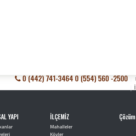
0 (442) 741-3464 0 (554) 560 -2500
AL YAPI
İLÇEMİZ
Çözüm
kanlar
Mahalleler
eleri
Köyler