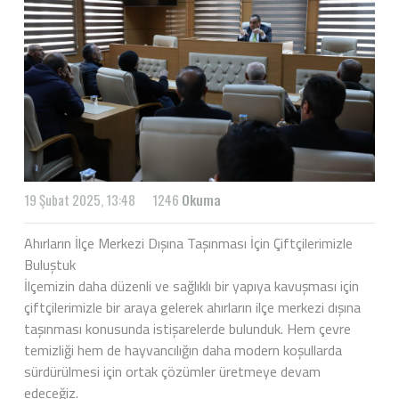
19 Şubat 2025, 13:48
1246
Okuma
Ahırların İlçe Merkezi Dışına Taşınması İçin Çiftçilerimizle
Buluştuk
İlçemizin daha düzenli ve sağlıklı bir yapıya kavuşması için
çiftçilerimizle bir araya gelerek ahırların ilçe merkezi dışına
taşınması konusunda istişarelerde bulunduk. Hem çevre
temizliği hem de hayvancılığın daha modern koşullarda
sürdürülmesi için ortak çözümler üretmeye devam
edeceğiz.